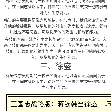
韩当是东吴时期的一位出色将领，他以弓箭技艺高超而闻
名。在三国志战略版中，韩当的加点应该注重提升他的射击
能力和生存能力。
韩当的主要属性是武力和敏捷。在加点时，我们应该优先提
升他的敏捷属性，以增加他的射击准确度和攻击速度。武力
属性也不容忽视，可以提高他的攻击力和防御能力。
在技能方面，韩当的主要技能是“百步穿杨”和“追风箭”。这
两个技能都是以射击为主，因此我们应该优先提升他的射击
技能，以增加他的输出能力。也可以适当提升他的防御技
能，以增加他的生存能力。
三、徐盛
徐盛是东吴时期的一位著名将领，他以勇猛无畏而闻名于
世。在三国志战略版中，徐盛的加点应该注重提升他的战斗
力和生存能力。