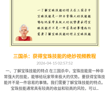
三国杀：获得宝珠技能的绝妙视频教程
2026-04-15 02:57:52
一、了解宝珠技能的特点 在三国杀中，宝珠技能是一种非
常强大的技能，能够给玩家带来极大的优势。要获得宝珠技
能并不是一件容易的事情。我们需要了解宝珠技能的特点。
宝珠技能通常具有较高的收益和较高的风险，可以...