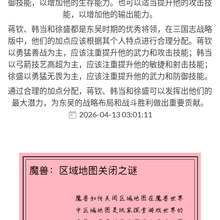
御技能，以增加他的生存能力。也可以适当提升他的攻击技
能，以增加他的输出能力。
蒋钦、韩当和徐盛都是东吴时期的优秀将领，在三国志战略
版中，他们的加点应该根据其个人特点进行合理分配。蒋钦
以勇猛善战为主，应该注重提升他的武力和攻击技能；韩当
以弓箭技艺高超为主，应该注重提升他的敏捷和射击技能；
徐盛以勇猛无畏为主，应该注重提升他的武力和防御技能。
通过合理的加点分配，蒋钦、韩当和徐盛可以发挥出他们的
最大潜力，为东吴的战略布局和战斗胜利做出重要贡献。
2026-04-13 03:01:11