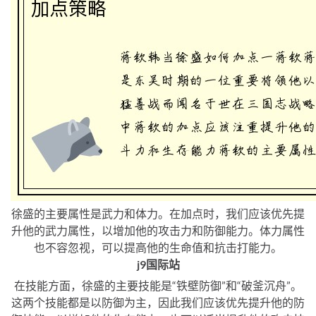
徐盛的主要属性是武力和体力。在加点时，我们应该优先提
升他的武力属性，以增加他的攻击力和防御能力。体力属性
也不容忽视，可以提高他的生命值和抗击打能力。
j9国际站
在技能方面，徐盛的主要技能是“铁壁防御”和“破釜沉舟”。
这两个技能都是以防御为主，因此我们应该优先提升他的防