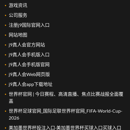
游戏资讯
公司服务
注册j9国际官网入口
网站地图
j9真人会官方网站
j9真人会手机版入口
j9真人会手机版官网
j9真人会Web网页版
j9真人会app下载地址
世界杯官网 | 今日赛程、高清直播、焦点比赛战报全面覆
盖
世界杯足球官网_国际足联世界杯官网_FIFA-World-Cup-
2026
美加墨世界杯投注入口·美加墨世界杯买球入口买球入口