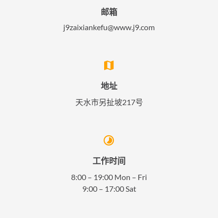
邮箱
j9zaixiankefu@www.j9.com
地址
天水市另扯坡217号
工作时间
8:00 – 19:00 Mon – Fri
9:00 – 17:00 Sat