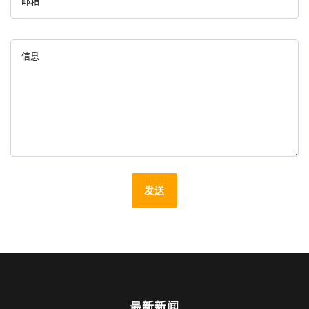
邮箱
信息
发送
最新新闻